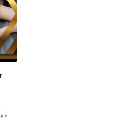
r
a
 que